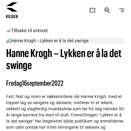
confirmation_number
search_insights
segment
Hopp
Hopp
til
til
subdirectory_arrow_left
Tilbake til arkivet
innhold
navigasjon
Hanne Krogh – Lykken er å la det
swinge
Fredag
16
september
2022
Fart, fest og moro er nøkkelordene når Hanne Krogh, med et
toppet lag av sangere og dansere, inviterer til et lekent,
vakkert og slagferdig musikkshow som tar for seg Hannes 50
år lange karriere fra start til slutt. Forestillingen “Lykken er å
la det swinge” har begeistret både publikum og anmelderne,
som uten unntak har trillet terningene til seksere og