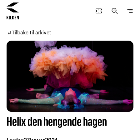
confirmation_number
search_insights
segment
Hopp
Hopp
til
til
subdirectory_arrow_left
Tilbake til arkivet
innhold
navigasjon
Helix den hengende hagen