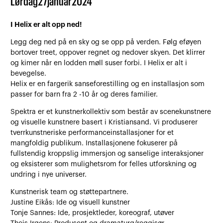
Lørdag
27
januar
2024
I Helix er alt opp ned!
Legg deg ned på en sky og se opp på verden. Følg eføyen
bortover treet, oppover regnet og nedover skyen. Det klirrer
og kimer når en lodden møll suser forbi. I Helix er alt i
bevegelse.
Helix er en fargerik sanseforestilling og en installasjon som
passer for barn fra 2 -10 år og deres familier.
Spektra er et kunstnerkollektiv som består av scenekunstnere
og visuelle kunstnere basert i Kristiansand. Vi produserer
tverrkunstneriske performanceinstallasjoner for et
mangfoldig publikum. Installasjonene fokuserer på
fullstendig kroppslig immersjon og sanselige interaksjoner
og eksisterer som mulighetsrom for felles utforskning og
undring i nye universer.
Kunstnerisk team og støttepartnere.
Justine Eikås: Ide og visuell kunstner
Tonje Sannes: Ide, prosjektleder, koreograf, utøver