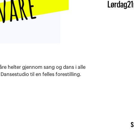
Lørdag
21
våre helter gjennom sang og dans i alle
ansestudio til en felles forestilling.
S