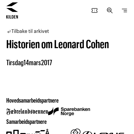
confirmation_number
search_insights
segment
Hopp
Hopp
til
til
subdirectory_arrow_left
Tilbake til arkivet
innhold
navigasjon
Historien om Leonard Cohen
Tirsdag
14
mars
2017
Hovedsamarbeidspartnere
Samarbeidspartnere