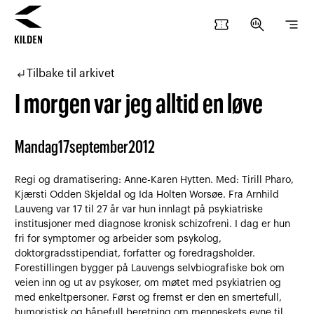
confirmation_number
search_insights
segment
Hopp
Hopp
til
til
subdirectory_arrow_left
Tilbake til arkivet
innhold
navigasjon
I morgen var jeg alltid en løve
Mandag
17
september
2012
Regi og dramatisering: Anne-Karen Hytten. Med: Tirill Pharo,
Kjærsti Odden Skjeldal og Ida Holten Worsøe. Fra Arnhild
Lauveng var 17 til 27 år var hun innlagt på psykiatriske
institusjoner med diagnose kronisk schizofreni. I dag er hun
fri for symptomer og arbeider som psykolog,
doktorgradsstipendiat, forfatter og foredragsholder.
Forestillingen bygger på Lauvengs selvbiografiske bok om
veien inn og ut av psykoser, om møtet med psykiatrien og
med enkeltpersoner. Først og fremst er den en smertefull,
humoristisk og håpefull beretning om menneskets evne til