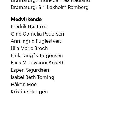
Dramaturg: Endre Sannes Hadland
Dramaturg: Siri Løkholm Ramberg
Medvirkende
Fredrik Høstaker
Gine Cornelia Pedersen
Ann Ingrid Fuglestveit
Ulla Marie Broch
Eirik Langås Jørgensen
Elias Moussaoui Anseth
Espen Sigurdsen
Isabel Beth Toming
Håkon Moe
Kristine Hartgen