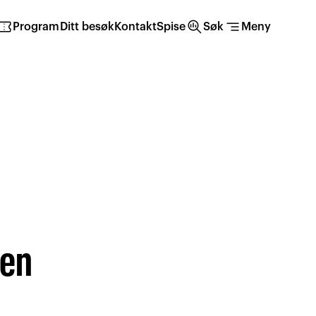
irmation_number
search_insights
segment
Program
Ditt besøk
Kontakt
Spise
Søk
Meny
ten