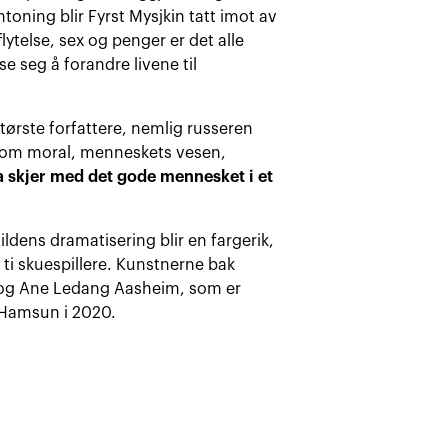
toning blir Fyrst Mysjkin tatt imot av
lytelse, sex og penger er det alle
se seg å forandre livene til
største forfattere, nemlig russeren
bok om moral, menneskets vesen,
a skjer med det gode mennesket i et
ildens dramatisering blir en fargerik,
i skuespillere. Kunstnerne bak
ed og Ane Ledang Aasheim, som er
Hamsun i 2020.