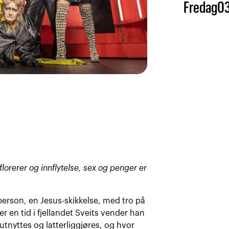
Fredag
0
florerer og innflytelse, sex og penger er
erson, en Jesus-skikkelse, med tro på
ter en tid i fjellandet Sveits vender han
utnyttes og latterliggjøres, og hvor