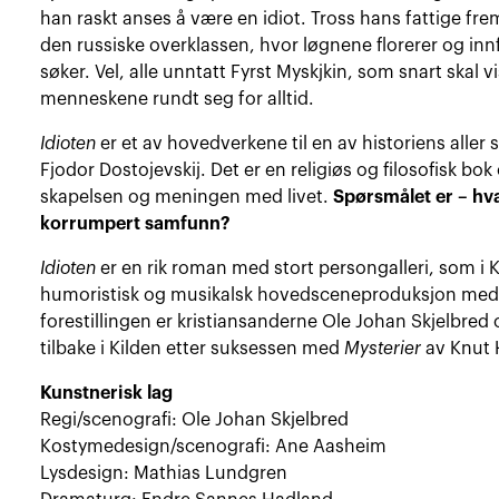
han raskt anses å være en idiot. Tross hans fattige frem
den russiske overklassen, hvor løgnene florerer og innf
søker. Vel, alle unntatt Fyrst Myskjkin, som snart skal vi
menneskene rundt seg for alltid.
Idioten
er et av hovedverkene til en av historiens aller 
Fjodor Dostojevskij. Det er en religiøs og filosofisk 
skapelsen og meningen med livet.
Spørsmålet er – hv
korrumpert samfunn?
Idioten
er en rik roman med stort persongalleri, som i K
humoristisk og musikalsk hovedsceneproduksjon med t
forestillingen er kristiansanderne Ole Johan Skjelbr
tilbake i Kilden etter suksessen med
Mysterier
av Knut 
Kunstnerisk lag
Regi/scenografi: Ole Johan Skjelbred
Kostymedesign/scenografi: Ane Aasheim
Lysdesign: Mathias Lundgren