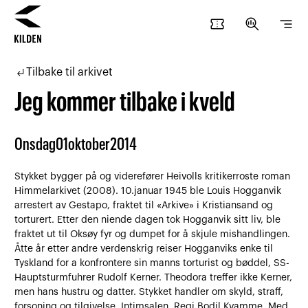
confirmation_number
search_insights
segment
Hopp
Hopp
til
til
subdirectory_arrow_left
Tilbake til arkivet
innhold
navigasjon
Jeg kommer tilbake i kveld
Onsdag
01
oktober
2014
Stykket bygger på og viderefører Heivolls kritikerroste roman
Himmelarkivet (2008). 10.januar 1945 ble Louis Hogganvik
arrestert av Gestapo, fraktet til «Arkive» i Kristiansand og
torturert. Etter den niende dagen tok Hogganvik sitt liv, ble
fraktet ut til Oksøy fyr og dumpet for å skjule mishandlingen.
Åtte år etter andre verdenskrig reiser Hogganviks enke til
Tyskland for a konfrontere sin manns torturist og bøddel, SS-
Hauptsturmfuhrer Rudolf Kerner. Theodora treffer ikke Kerner,
men hans hustru og datter. Stykket handler om skyld, straff,
forsoning og tilgivelse. Intimsalen. Regi Bodil Kvamme. Med