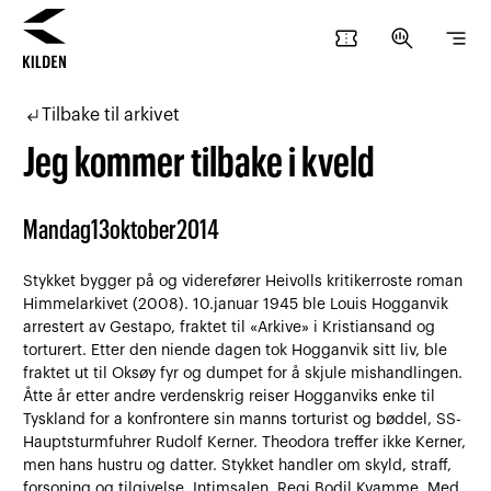
confirmation_number
search_insights
segment
Hopp
Hopp
til
til
subdirectory_arrow_left
Tilbake til arkivet
innhold
navigasjon
Jeg kommer tilbake i kveld
Mandag
13
oktober
2014
Stykket bygger på og viderefører Heivolls kritikerroste roman
Himmelarkivet (2008). 10.januar 1945 ble Louis Hogganvik
arrestert av Gestapo, fraktet til «Arkive» i Kristiansand og
torturert. Etter den niende dagen tok Hogganvik sitt liv, ble
fraktet ut til Oksøy fyr og dumpet for å skjule mishandlingen.
Åtte år etter andre verdenskrig reiser Hogganviks enke til
Tyskland for a konfrontere sin manns torturist og bøddel, SS-
Hauptsturmfuhrer Rudolf Kerner. Theodora treffer ikke Kerner,
men hans hustru og datter. Stykket handler om skyld, straff,
forsoning og tilgivelse. Intimsalen. Regi Bodil Kvamme. Med