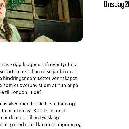
Onsdag
2
leas Fogg legger ut på eventyr for å
partout skal han reise jorda rundt
e hindringer som setter vennskapet
ix som er overbevist om at hun er på
e til London i tide?
lassiker, men for de fleste barn og
fra slutten av 1800-tallet er et
 er den blitt til en fysisk og
ker seg med musikkteatersjangeren og