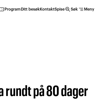
irmation_number
search_insights
segment
Program
Ditt besøk
Kontakt
Spise
Søk
Meny
a rundt på 80 dager