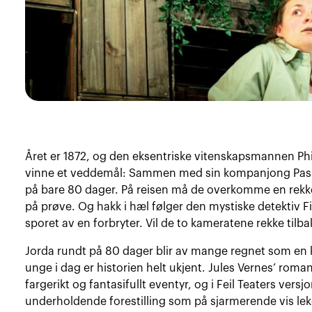
Året er 1872, og den eksentriske vitenskapsmannen Phi
vinne et veddemål: Sammen med sin kompanjong Passe
på bare 80 dager. På reisen må de overkomme en rekk
på prøve. Og hakk i hæl følger den mystiske detektiv F
sporet av en forbryter. Vil de to kameratene rekke tilbak
Jorda rundt på 80 dager blir av mange regnet som en k
unge i dag er historien helt ukjent. Jules Vernes’ roman 
fargerikt og fantasifullt eventyr, og i Feil Teaters versjon
underholdende forestilling som på sjarmerende vis le