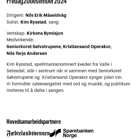
Fredag
20
desember
2024
Nils Erik Måseidvåg
Dirigent:
Kim Rysstad
Solist:
, sang
Kirkens Bymisjon
Vertskap:
Medvirkende:
Seniorkoret Sølvstrupene, Kristiansand Operakor,
Nils Terje Andersen
Kim Rysstad, spellmannsnominert kveder fra Valle i
Setesdal, står i sentrum når vi sammen med Seniorkoret
Sølvstrupene og Kristiansand Operakor synger julen inn.
Vi formidler Juleevangeliet med ord og musikk, og publikum
inviteres til å delta i sangen.
Hovedsamarbeidspartnere