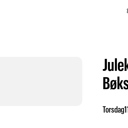
conf
Jule
Bøks
Torsdag
1