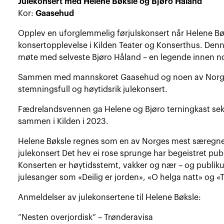
Julekonsert med Helene Bøksle og Bjøro Håland
Kor:
Gaasehud
Opplev en uforglemmelig førjulskonsert når Helene Bøksl
konsertopplevelse i Kilden Teater og Konserthus. Denne
møte med selveste Bjøro Håland – en legende innen n
Sammen med mannskoret Gaasehud og noen av Norges 
stemningsfull og høytidsrik julekonsert.
Fædrelandsvennen ga Helene og Bjøro terningkast sek
sammen i Kilden i 2023.
Helene Bøksle regnes som en av Norges mest særegn
julekonsert Det hev ei rose sprunge har begeistret publ
Konserten er høytidsstemt, vakker og nær – og publiku
julesanger som «Deilig er jorden», «O helga natt» og «T
Anmeldelser av julekonsertene til Helene Bøksle:
“Nesten overjordisk” – Trønderavisa