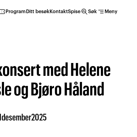
irmation_number
search_insights
segment
Program
Ditt besøk
Kontakt
Spise
Søk
Meny
konsert med Helene
le og Bjøro Håland
1
desember
2025