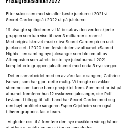
Fredag
16
desember
2022
Etter suksessen med sin aller første juleturne i 2021 vil
Secret Garden også i 2022 ut på juleturne
16 utvalgte spillesteder vil få besøk av den verdenskjente
gruppen som kan vise til over 3 milliarder streams!
Med originalskrevet musikk byr Secret Garden på en unik
julekonsert. I 2020 kom første delen av albumet «Sacred
Night» – en samling nye julesanger som ble omtalt av
Aftenposten som «årets beste nye julealbum». I 2021
kompletterte gruppen julealbumet med enda 5 nye sanger.
–Det er samarbeidet med en av våre faste sangere, Cathrine
Iversen, som har gjort dette mulig. Vi trengte en vakker
stemme som kunne bære prosjektet frem. Som med-artist på
albumet fremfører hun 12 nyskrevne julesanger, sier Rolf
Løvland. I tillegg til fullt band har Secret Garden med seg
den høyt profilerte sangeren Espen Grjotheim som også
tilhører gruppens faste team.
–Vi gleder oss til å fremføre den nye musikken vår og håper