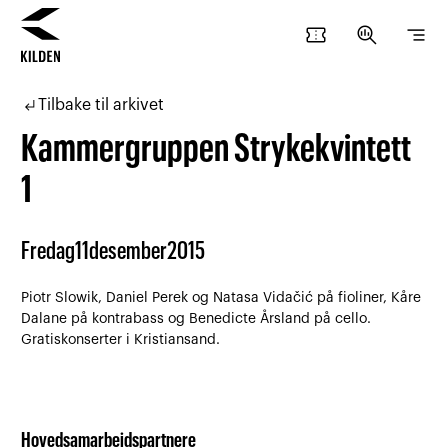
confirmation_number
search_insights
segment
Hopp
Hopp
til
til
subdirectory_arrow_left
Tilbake til arkivet
innhold
navigasjon
Kammergruppen Strykekvintett
1
Fredag
11
desember
2015
Piotr Slowik, Daniel Perek og Natasa Vidačić på fioliner, Kåre
Dalane på kontrabass og Benedicte Årsland på cello.
Gratiskonserter i Kristiansand.
Hovedsamarbeidspartnere