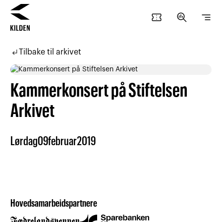
confirmation_number
search_insights
segment
Hopp
Hopp
til
til
subdirectory_arrow_left
Tilbake til arkivet
innhold
navigasjon
Kammerkonsert på Stiftelsen
Arkivet
Lørdag
09
februar
2019
Hovedsamarbeidspartnere