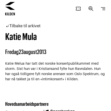
confirmation_number
search_insights
segment
Hopp
Hopp
til
til
subdirectory_arrow_left
Tilbake til arkivet
innhold
navigasjon
Katie Mula
Fredag
23
august
2013
Katie Melua har tatt det norske konsertpublikummet med
storm. Sist hun var i Kristiansand fylte hun Ravndalen. Hun
har også tidligere fylt norske arenaer som Oslo Spektrum, og
har nå takket ja til en «intimkonsert» i Kilden.
Hovedsamarbeidspartnere