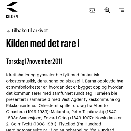
confirmation_number
search_insights
segment
Hopp
Hopp
til
til
subdirectory_arrow_left
Tilbake til arkivet
innhold
navigasjon
Kilden med det rare i
Torsdag
17
november
2011
Idrettshaller og gymsaler ble fylt med fantastisk
orkestermusikk, dans, sang og skuespill. Barna opplevde hva
et symfoniorkester er, hvordan det er bygget opp og hvordan
det kommuniserer med samfunnet rundt seg. Turnéen ble
presentert i samarbeid med Vest-Agder fylkeskommune og
Rikskonsertene. Orkesteret spiller utdrag fra Alberto
Ginastera (1916-1983): Malambo, Peter Tsjaikovskij (1840-
1893): Svanesjøen, Edvard Grieg (1843-1907): Norsk dans nr.
2, Geirr Tveitt (1908-1981): Flyteljod (fra Hundrad
Hardingtonar suite nr. 1) og Munnharpeljod (fra Hundrad