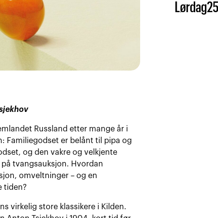
Lørdag
2
Tsjekhov
emlandet Russland etter mange år i
: Familiegodset er belånt til pipa og
Godset, og den vakre og velkjente
gt på tvangsauksjon. Hvordan
sjon, omveltninger – og en
e tiden?
s virkelig store klassikere i Kilden.