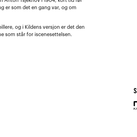
 Anton Tsjekhov i 1904, kort tid før
ng er som det en gang var, og om
llere, og i Kildens versjon er det den
e som står for iscenesettelsen.
S