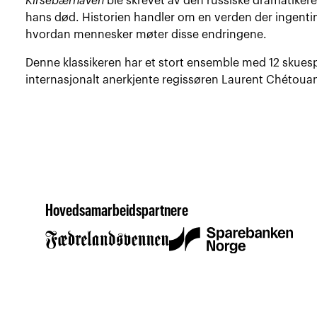
Kirsebærhaven
ble skrevet av den russiske dramatikeren
hans død. Historien handler om en verden der ingenti
hvordan mennesker møter disse endringene.
Denne klassikeren har et stort ensemble med 12 skuespi
internasjonalt anerkjente regissøren Laurent Chétouan
Hovedsamarbeidspartnere