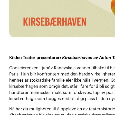
Kilden Teater presenterer
: Kirsebærhaven av Anton 
Godseierenken Ljubóv Ranevskaja vender tilbake til hj
Paris. Hun blir konfrontert med den harde virkeligheten
hennes aristokratiske familie eier ikke nåla i veggen. 
kirsebærhagen som omgir det, står i fare for å bli sol
håndterer mennesker makt som forskyves, tap av posi
kirsebærhage som hugges ned for å gi plass til den ny
Nå har du muligheten til å oppleve en av teaterhistorien