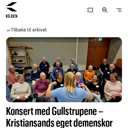
confirmation_number
search_insights
segment
Hopp
Hopp
til
til
subdirectory_arrow_left
Tilbake til arkivet
innhold
navigasjon
Konsert med Gullstrupene –
Kristiansands eget demenskor