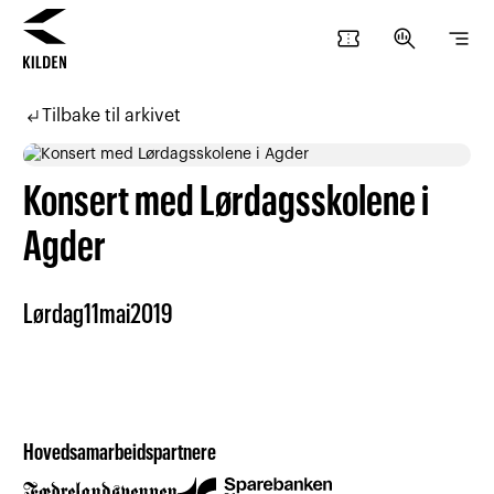
confirmation_number
search_insights
segment
Hopp
Hopp
til
til
subdirectory_arrow_left
Tilbake til arkivet
innhold
navigasjon
Konsert med Lørdagsskolene i
Agder
Lørdag
11
mai
2019
Hovedsamarbeidspartnere