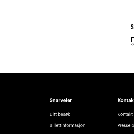
S
Snarveier
Kontak
Ditt besøk
Kontakt
Billettinformasjon
Presse 