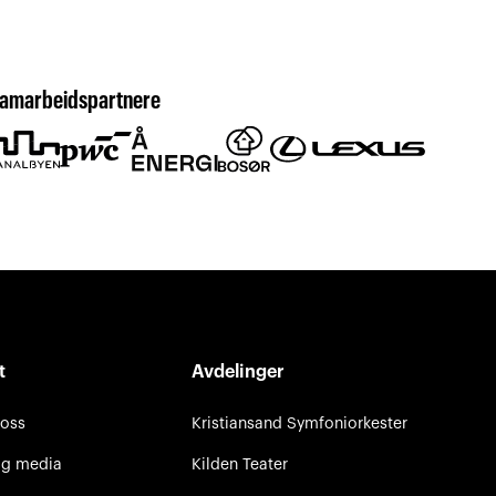
amarbeidspartnere
t
Avdelinger
 oss
Kristiansand Symfoniorkester
og media
Kilden Teater