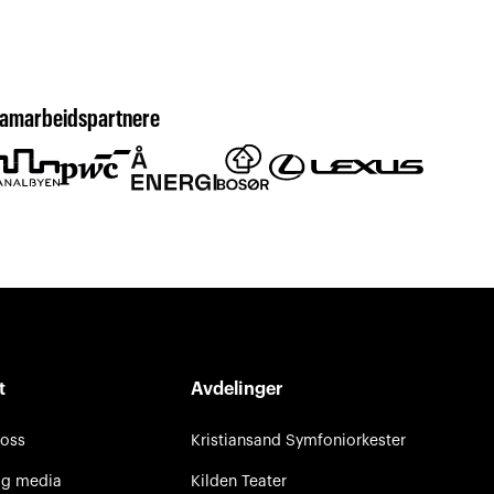
amarbeidspartnere
t
Avdelinger
 oss
Kristiansand Symfoniorkester
og media
Kilden Teater