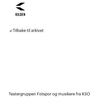
Hopp
Hopp
til
til
subdirectory_arrow_left
Tilbake til arkivet
innhold
navigasjon
Teatergruppen Fotspor og musikere fra KSO