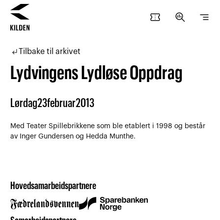
confirmation_number
search_insights
segment
Hopp
Hopp
til
til
subdirectory_arrow_left
Tilbake til arkivet
innhold
navigasjon
Lydvingens Lydløse Oppdrag
Lørdag
23
februar
2013
Med Teater Spillebrikkene som ble etablert i 1998 og består
av Inger Gundersen og Hedda Munthe.
Hovedsamarbeidspartnere