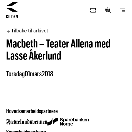
confirmation_number
search_insights
segment
Hopp
Hopp
til
til
subdirectory_arrow_left
Tilbake til arkivet
innhold
navigasjon
Macbeth – Teater Allena med
Lasse Åkerlund
Torsdag
01
mars
2018
Hovedsamarbeidspartnere