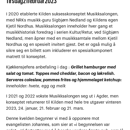
Tirsdag
21
februar
2023
I 2020 etablerte Kilden suksesskonseptet Musikksalongen,
med NRKs musikk-guru Sigbjørn Nedland og Kildens egen
Kjetil Nordhus. Musikksalongen inneholder hver gang et
musikkhistorisk foredrag i serien Kultur/Retur, ved Sigbjørn
Nedland, men åpner med en musikksamtale mellom Kjetil
Nordhus og en spesielt invitert gjest. Det er også mulig å
sikre seg en billett som inkluderer en spesialkomponert
matrett til konseptet.
Grillet hamburger med
Kjøkkensjefens anbefaling i dag :
salat og tomat. Toppes med cheddar, bacon og løkrelish.
Serveres coleslaw, pommes frites og hjemmelaget ketchup:
Inneholder: hvete, egg og melk
I 2021 og 2022 vokste Musikksalongen seg ut i Agder, men
konseptet returnerer til Kilden med hele tre utgaver vinteren
2023, 24. januar, 21. februar og 21. mars.
Denne kvelden begynner vi med å opponere mot
evangelisten Johannes, som sier at «i begynnelsen var