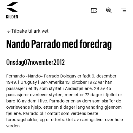
confirmation_number
search_insights
segment
Hopp
Hopp
til
til
subdirectory_arrow_left
Tilbake til arkivet
innhold
navigasjon
Nando Parrado med foredrag
Onsdag
07
november
2012
Fernando «Nando» Parrado Dologay er født 9. desember
1949, i Uruguay i Sør-Amerika.13. oktober 1972 var han
passasjer i et fly som styrtet i Andesfjellene. 29 av 45
passasjerer overlever styrten, men etter 72 dager i fjellet er
bare 16 av dem i live. Parrado er en av dem som skaffer de
overlevende hjelp, etter en ti dager lang vandring gjennom
fjellene. Parrado blir omtalt som verdens beste
foredragsholder, og er ettertraktet av næringslivet over hele
verden.