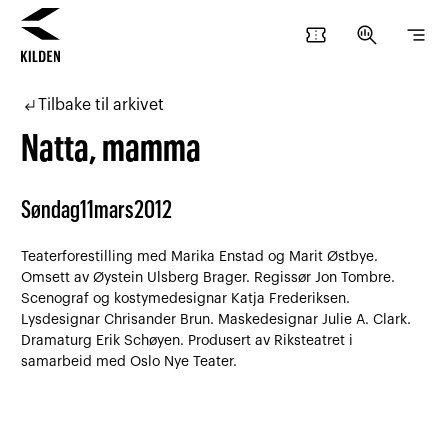
confirmation_number
search_insights
segment
Hopp
Hopp
til
til
subdirectory_arrow_left
Tilbake til arkivet
innhold
navigasjon
Natta, mamma
Søndag
11
mars
2012
Teaterforestilling med Marika Enstad og Marit Østbye.
Omsett av Øystein Ulsberg Brager. Regissør Jon Tombre.
Scenograf og kostymedesignar Katja Frederiksen.
Lysdesignar Chrisander Brun. Maskedesignar Julie A. Clark.
Dramaturg Erik Schøyen. Produsert av Riksteatret i
samarbeid med Oslo Nye Teater.