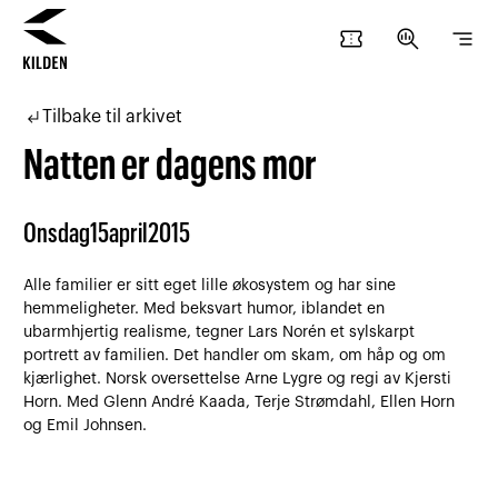
confirmation_number
search_insights
segment
Hopp
Hopp
til
til
subdirectory_arrow_left
Tilbake til arkivet
innhold
navigasjon
Natten er dagens mor
Onsdag
15
april
2015
Alle familier er sitt eget lille økosystem og har sine
hemmeligheter. Med beksvart humor, iblandet en
ubarmhjertig realisme, tegner Lars Norén et sylskarpt
portrett av familien. Det handler om skam, om håp og om
kjærlighet. Norsk oversettelse Arne Lygre og regi av Kjersti
Horn. Med Glenn André Kaada, Terje Strømdahl, Ellen Horn
og Emil Johnsen.