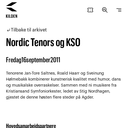
confirmation_number
search_insights
segment
Hopp
Hopp
til
til
subdirectory_arrow_left
Tilbake til arkivet
innhold
navigasjon
Nordic Tenors og KSO
Fredag
16
september
2011
Tenorene Jan-Tore Saltnes, Roald Haarr og Sveinung
Hølmebakk kombinerer kunstnerisk kvalitet med humor, dans
og musikalske overraskelser. Sammen med ni musikere fra
Kristiansand Symfoniorkester, ledet av Stig Nordhagen,
gjestet de denne høsten flere steder på Agder.
Hovedsamarbeidspartnere