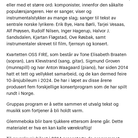
eller med et større ord: komponister, innenfor den såkalte
populærsjangeren. Her er sanger, viser og
instrumentalstykker av mange slag; sanger til tekst av
sentrale norske lyrikere: Erik Bye, Hans Børli, Tarjei Vesaas,
Alf Prøysen, Rudolf Nilsen, Inger Hagerup, Halvor J.
Sandsdalen, Kjartan Fløgstad, Ove Røsbak, samt
instrumentaler skrevet til film, fjernsyn og konsert.
Kvartetten OSS FIRE, som består av Tone Elisabeth Braaten
(sopran), Lars Klevstrand (sang, gitar), Sigmund Groven
(munnspill) og Ivar Anton Waagaard (piano), har siden 2014
hatt et tett og vellykket samarbeid, og de kan dermed feire
10-årsjubileum i 2024. De har i løpet av disse årene
produsert fem forskjellige konsertprogram som de har spilt
rundt i Norge.
Gruppas program er å sette sammen et utvalg tekst og
musikk som fortjener å bli holdt varm.
Glemmeboka blir bare tjukkere ettersom årene går. Dette
materialet er hva en kan kalle værekraftig!