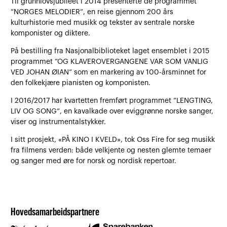
Til grunnlovsjubileet i 2014 presenterte de programmet
”NORGES MELODIER”, en reise gjennom 200 års
kulturhistorie med musikk og tekster av sentrale norske
komponister og diktere.
På bestilling fra Nasjonalbiblioteket laget ensemblet i 2015
programmet ”OG KLAVEROVERGANGENE VAR SOM VANLIG
VED JOHAN ØIAN” som en markering av 100-årsminnet for
den folkekjære pianisten og komponisten.
I 2016/2017 har kvartetten fremført programmet ”LENGTING,
LIV OG SONG”, en kavalkade over eviggrønne norske sanger,
viser og instrumentalstykker.
I sitt prosjekt, «PÅ KINO I KVELD», tok Oss Fire for seg musikk
fra filmens verden: både velkjente og nesten glemte temaer
og sanger med øre for norsk og nordisk repertoar.
Hovedsamarbeidspartnere