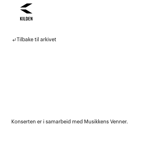
Hopp
Hopp
til
til
subdirectory_arrow_left
Tilbake til arkivet
innhold
navigasjon
Konserten er i samarbeid med Musikkens Venner.