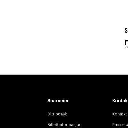
S
Snarveier
Kontak
Ditt besøk
Kontakt
Billettinformasjon
Presse 