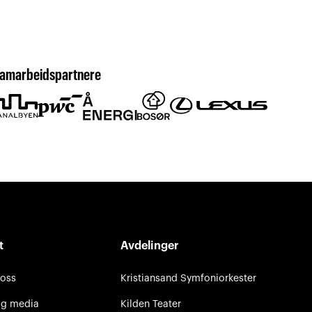
amarbeidspartnere
t
Avdelinger
 oss
Kristiansand Symfoniorkester
og media
Kilden Teater