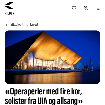
confirmation_number
search_insights
segment
Hopp
Hopp
til
til
subdirectory_arrow_left
Tilbake til arkivet
innhold
navigasjon
«Operaperler med fire kor,
solister fra UiA og allsang»