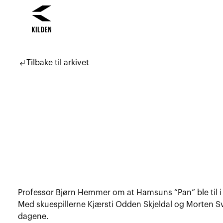
Hopp
Hopp
til
til
subdirectory_arrow_left
Tilbake til arkivet
innhold
navigasjon
Professor Bjørn Hemmer om at Hamsuns “Pan” ble til 
Med skuespillerne Kjærsti Odden Skjeldal og Morten Sv
dagene.