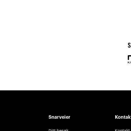
S
Snarveier
Kontak
Ditt besøk
Kontakt