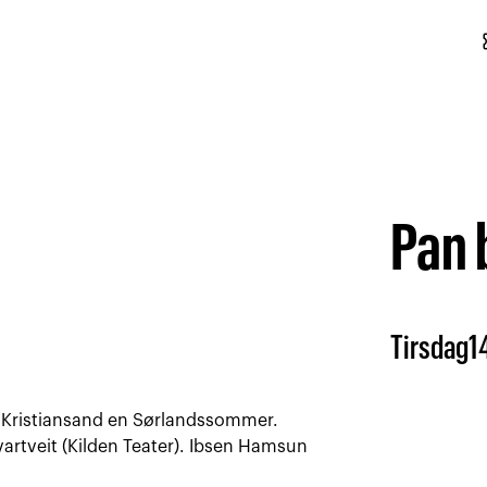
conf
Pan b
Tirsdag
1
i Kristiansand en Sørlandssommer.
artveit (Kilden Teater). Ibsen Hamsun