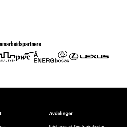
amarbeidspartnere
t
Avdelinger
 oss
Kristiansand Symfoniorkester