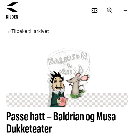
confirmation_number
search_insights
segment
Hopp
Hopp
til
til
subdirectory_arrow_left
Tilbake til arkivet
innhold
navigasjon
Passe hatt – Baldrian og Musa
Dukketeater