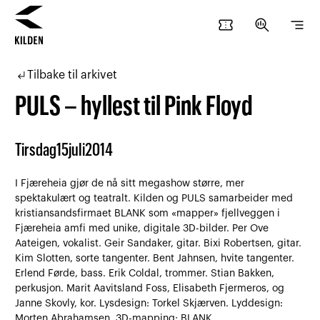
confirmation_number
search_insights
segment
Hopp
Hopp
til
til
subdirectory_arrow_left
Tilbake til arkivet
innhold
navigasjon
PULS – hyllest til Pink Floyd
Tirsdag
15
juli
2014
I Fjæreheia gjør de nå sitt megashow større, mer
spektakulært og teatralt. Kilden og PULS samarbeider med
kristiansandsfirmaet BLANK som «mapper» fjellveggen i
Fjæreheia amfi med unike, digitale 3D-bilder. Per Ove
Aateigen, vokalist. Geir Sandaker, gitar. Bixi Robertsen, gitar.
Kim Slotten, sorte tangenter. Bent Jahnsen, hvite tangenter.
Erlend Førde, bass. Erik Coldal, trommer. Stian Bakken,
perkusjon. Marit Aavitsland Foss, Elisabeth Fjermeros, og
Janne Skovly, kor. Lysdesign: Torkel Skjærven. Lyddesign:
Morten Abrahamsen. 3D-mapping: BLANK.