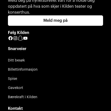
Meld deg på nyhetsbrevet vårt for å holde deg
oppdatert på hva som skjer i Kilden teater og
konserthus.
Meld meg på
Følg Kilden
Facebook
Instagram
Snapchat
YouTube
Snarveier
Ditt besøk
Billettinformasjon
Spise
Gavekort
Bærekraft i Kilden
Kontakt