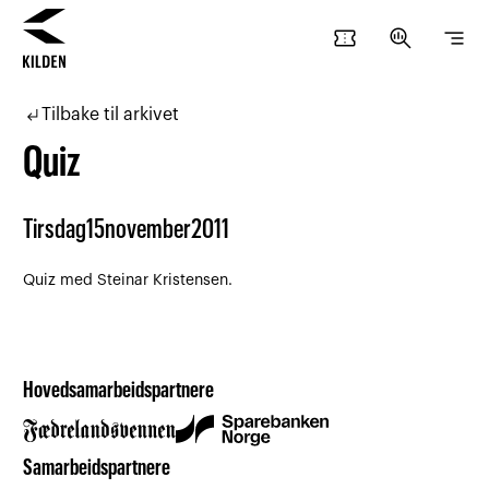
confirmation_number
search_insights
segment
Hopp
Hopp
til
til
subdirectory_arrow_left
Tilbake til arkivet
innhold
navigasjon
Quiz
Tirsdag
15
november
2011
Quiz med Steinar Kristensen.
Hovedsamarbeidspartnere
Samarbeidspartnere