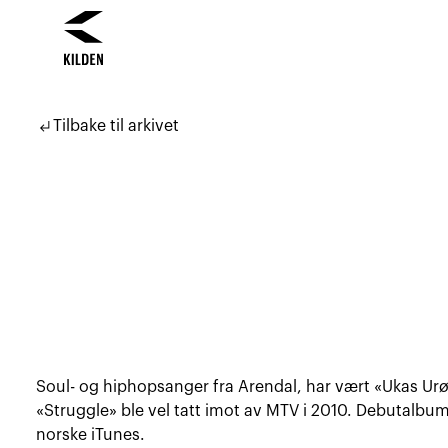
Hopp
Hopp
til
til
subdirectory_arrow_left
Tilbake til arkivet
innhold
navigasjon
Soul- og hiphopsanger fra Arendal, har vært «Ukas Ur
«Struggle» ble vel tatt imot av MTV i 2010. Debutalbume
norske iTunes.