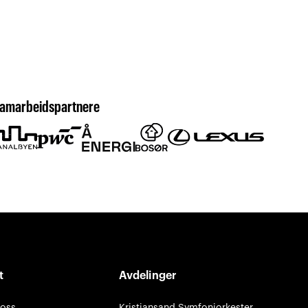
amarbeidspartnere
t
Avdelinger
 oss
Kristiansand Symfoniorkester