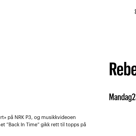
conf
Rebe
Mandag
2
ørt» på NRK P3, og musikkvideoen
t “Back In Time” gikk rett til topps på