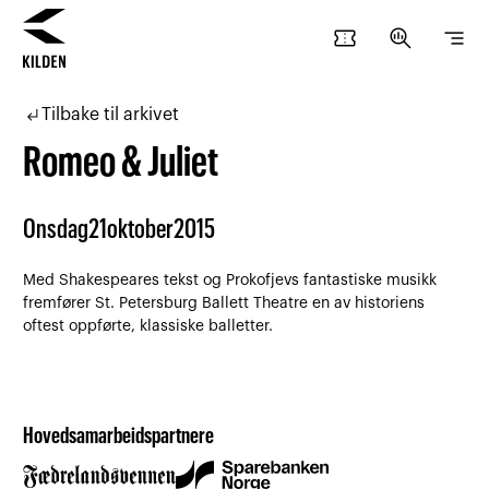
confirmation_number
search_insights
segment
Hopp
Hopp
til
til
subdirectory_arrow_left
Tilbake til arkivet
innhold
navigasjon
Romeo & Juliet
Onsdag
21
oktober
2015
Med Shakespeares tekst og Prokofjevs fantastiske musikk
fremfører St. Petersburg Ballett Theatre en av historiens
oftest oppførte, klassiske balletter.
Hovedsamarbeidspartnere