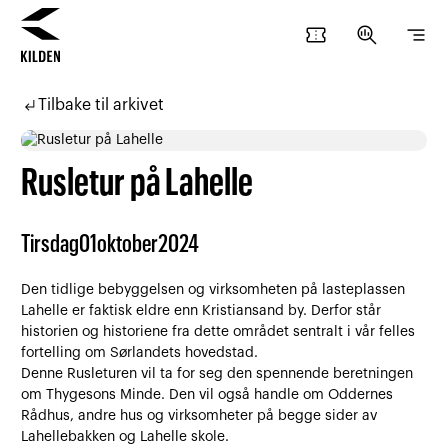
confirmation_number
search_insights
segment
Hopp
Hopp
til
til
subdirectory_arrow_left
Tilbake til arkivet
innhold
navigasjon
Rusletur på Lahelle
Tirsdag
01
oktober
2024
Den tidlige bebyggelsen og virksomheten på lasteplassen
Lahelle er faktisk eldre enn Kristiansand by. Derfor står
historien og historiene fra dette området sentralt i vår felles
fortelling om Sørlandets hovedstad.
Denne Rusleturen vil ta for seg den spennende beretningen
om Thygesons Minde. Den vil også handle om Oddernes
Rådhus, andre hus og virksomheter på begge sider av
Lahellebakken og Lahelle skole.