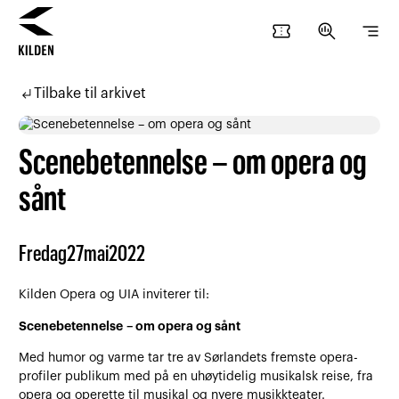
confirmation_number
search_insights
segment
Hopp
Hopp
til
til
subdirectory_arrow_left
Tilbake til arkivet
innhold
navigasjon
Scenebetennelse – om opera og
sånt
Fredag
27
mai
2022
Kilden Opera og UIA inviterer til:
Scenebetennelse – om opera og sånt
Med humor og varme tar tre av Sørlandets fremste opera-
profiler publikum med på en uhøytidelig musikalsk reise, fra
opera og operette til musikal og nyere musikkteater.