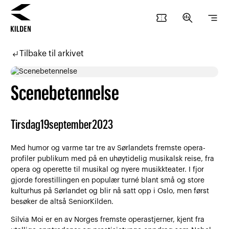
confirmation_number
search_insights
segment
Hopp
Hopp
til
til
subdirectory_arrow_left
Tilbake til arkivet
innhold
navigasjon
Scenebetennelse
Tirsdag
19
september
2023
Med humor og varme tar tre av Sørlandets fremste opera-
profiler publikum med på en uhøytidelig musikalsk reise, fra
opera og operette til musikal og nyere musikkteater. I fjor
gjorde forestillingen en populær turné blant små og store
kulturhus på Sørlandet og blir nå satt opp i Oslo, men først
besøker de altså SeniorKilden.
Silvia Moi er en av Norges fremste operastjerner, kjent fra