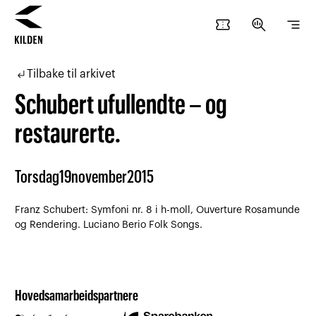
confirmation_number
search_insights
segment
Hopp
Hopp
til
til
subdirectory_arrow_left
Tilbake til arkivet
innhold
navigasjon
Schubert ufullendte – og
restaurerte.
Torsdag
19
november
2015
Franz Schubert: Symfoni nr. 8 i h-moll, Ouverture Rosamunde
og Rendering. Luciano Berio Folk Songs.
Hovedsamarbeidspartnere