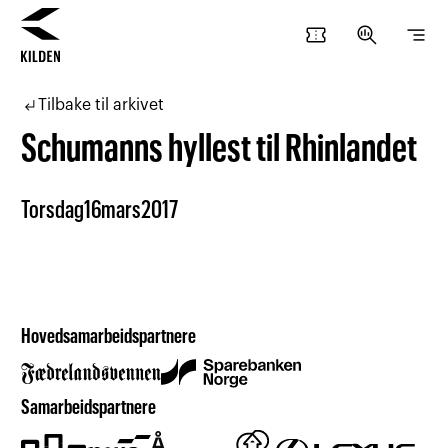
confirmation_number
search_insights
segment
Hopp
Hopp
til
til
subdirectory_arrow_left
Tilbake til arkivet
innhold
navigasjon
Schumanns hyllest til Rhinlandet
Torsdag
16
mars
2017
Hovedsamarbeidspartnere
Samarbeidspartnere