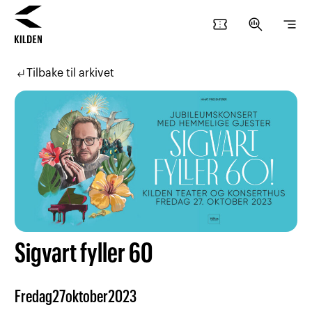
confirmation_number
search_insights
segment
Hopp
Hopp
til
til
subdirectory_arrow_left
Tilbake til arkivet
innhold
navigasjon
Sigvart fyller 60
Fredag
27
oktober
2023