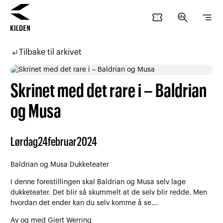
confirmation_number
search_insights
segment
Hopp
Hopp
til
til
subdirectory_arrow_left
Tilbake til arkivet
innhold
navigasjon
Skrinet med det rare i – Baldrian
og Musa
Lørdag
24
februar
2024
Baldrian og Musa Dukketeater
I denne forestillingen skal Baldrian og Musa selv lage
dukketeater. Det blir så skummelt at de selv blir redde. Men
hvordan det ender kan du selv komme å se….
Av og med Giert Werring