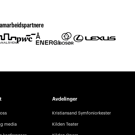
amarbeidspartnere
t
Avdelinger
 oss
Kristiansand Symfoniorkester
og media
Kilden Teater