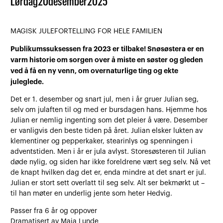
Lørdag
20
desember
2025
MAGISK JULEFORTELLING FOR HELE FAMILIEN
Publikumssuksessen fra 2023 er tilbake! Snøsøstera er en
varm historie om sorgen over å miste en søster og gleden
ved å få en ny venn, om overnaturlige ting og ekte
juleglede.
Det er 1. desember og snart jul, men i år gruer Julian seg,
selv om julaften til og med er bursdagen hans. Hjemme hos
Julian er nemlig ingenting som det pleier å være. Desember
er vanligvis den beste tiden på året. Julian elsker lukten av
klementiner og pepperkaker, stearinlys og spenningen i
adventstiden. Men i år er jula avlyst. Storesøsteren til Julian
døde nylig, og siden har ikke foreldrene vært seg selv. Nå vet
de knapt hvilken dag det er, enda mindre at det snart er jul.
Julian er stort sett overlatt til seg selv. Alt ser bekmørkt ut –
til han møter en underlig jente som heter Hedvig.
Passer fra 6 år og oppover
Dramatisert av Maja Lunde