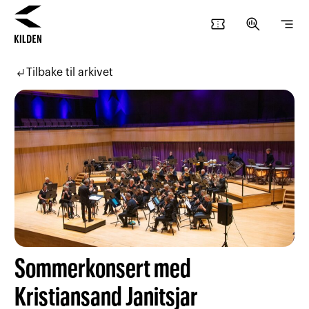
confirmation_number
search_insights
segment
Hopp
Hopp
til
til
subdirectory_arrow_left
Tilbake til arkivet
innhold
navigasjon
Sommerkonsert med
Kristiansand Janitsjar