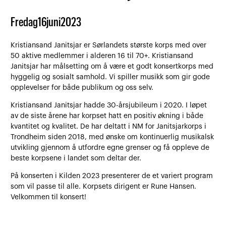
Fredag
16
juni
2023
Kristiansand Janitsjar er Sørlandets største korps med over
50 aktive medlemmer i alderen 16 til 70+. Kristiansand
Janitsjar har målsetting om å være et godt konsertkorps med
hyggelig og sosialt samhold. Vi spiller musikk som gir gode
opplevelser for både publikum og oss selv.
Kristiansand Janitsjar hadde 30-årsjubileum i 2020. I løpet
av de siste årene har korpset hatt en positiv økning i både
kvantitet og kvalitet. De har deltatt i NM for Janitsjarkorps i
Trondheim siden 2018, med ønske om kontinuerlig musikalsk
utvikling gjennom å utfordre egne grenser og få oppleve de
beste korpsene i landet som deltar der.
På konserten i Kilden 2023 presenterer de et variert program
som vil passe til alle. Korpsets dirigent er Rune Hansen.
Velkommen til konsert!