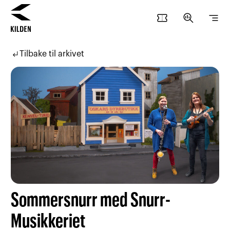
confirmation_number
search_insights
segment
Hopp
Hopp
til
til
subdirectory_arrow_left
Tilbake til arkivet
innhold
navigasjon
Sommersnurr med Snurr-
Musikkeriet