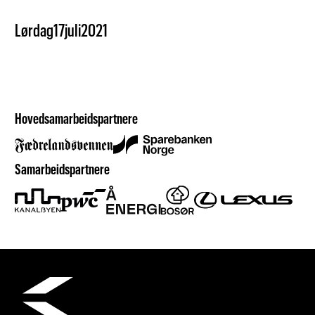
Lørdag
17
juli
2021
Hovedsamarbeidspartnere
Samarbeidspartnere