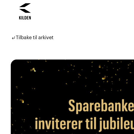
Hopp
Hopp
til
til
subdirectory_arrow_left
Tilbake til arkivet
innhold
navigasjon