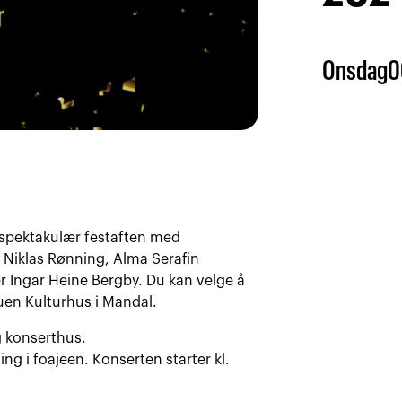
Onsdag
0
n spektakulær festaften med
 Niklas Rønning, Alma Serafin
r Ingar Heine Bergby. Du kan velge å
Buen Kulturhus i Mandal.
g konserthus.
ing i foajeen. Konserten starter kl.