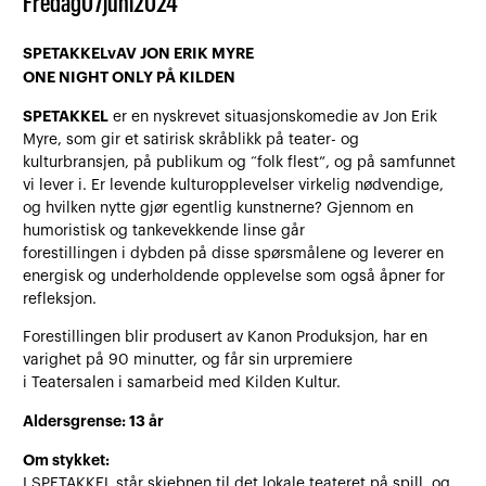
Fredag
07
juni
2024
SPETAKKELvAV JON ERIK MYRE
ONE NIGHT ONLY PÅ KILDEN
SPETAKKEL
er en nyskrevet situasjonskomedie av Jon Erik
Myre, som gir et satirisk skråblikk på teater- og
kulturbransjen, på publikum og “folk flest”, og på samfunnet
vi lever i. Er levende kulturopplevelser virkelig nødvendige,
og hvilken nytte gjør egentlig kunstnerne? Gjennom en
humoristisk og tankevekkende linse går
forestillingen i dybden på disse spørsmålene og leverer en
energisk og underholdende opplevelse som også åpner for
refleksjon.
Forestillingen blir produsert av Kanon Produksjon, har en
varighet på 90 minutter, og får sin urpremiere
i Teatersalen i samarbeid med Kilden Kultur.
Aldersgrense: 13 år
Om stykket:
I SPETAKKEL står skjebnen til det lokale teateret på spill, og