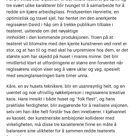
tre svært ulike karakterer blir tvunget til å samarbeide for å
redde sin kjære arbeidsplass. Produsenten Henriette, en
optimistisk og travel sjel, har hentet inn den anerkjente
regissøren David i håp om å trekke publikum tilbake i
teateret, uvitende om det nøyaktige
innholdet i den kommende produksjonen. Troen på at
teateret vil blomstre med den kjente kunstneren ved roret er
stor, og at han til og med skal ha urpremiere hos dem, er det
største som har skjedd på huset i manns minne. Det blir
imidlertid klart at utfordringene er større enn forventet når
regissørens visjon viser seg å være uklar og vag, spesielt
med sesonglanseringen bare timer unna.
Kåre, en av husets teknikere, blir en usannsynlig helt, og en
uventet og noe ufrivillig nøkkelperson i regissørens kreative
kaos. Hans innsikt i både huset og “folk flest”, og hans
praktiske ferdigheter, blir avgjørende for å realisere visjonen,
selv om han ikke helt forstår hva den innebærer. I kjølvannet
av kaoset, der kunstneriske ambisjoner kolliderer med
virkeligheten, må disse tre karakterene finne en måte å
balansere sine ulikheter for å sammen redde teaterets